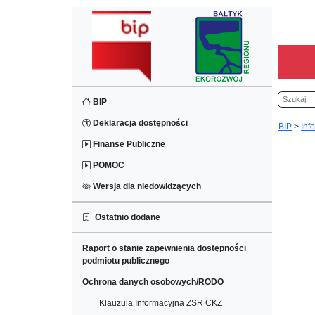
Szukaj
BIP
Deklaracja dostępności
BIP
>
Inf
Finanse Publiczne
POMOC
Wersja dla niedowidzących
Ostatnio dodane
Raport o stanie zapewnienia dostępności
podmiotu publicznego
Ochrona danych osobowych/RODO
Klauzula Informacyjna ZSR CKZ