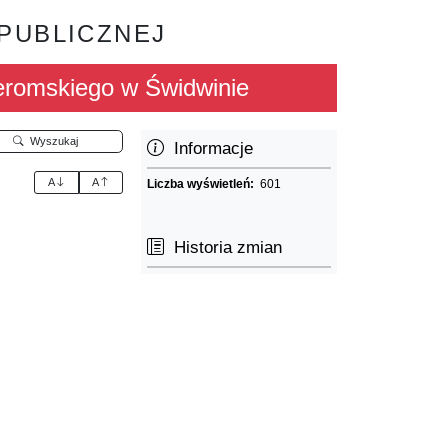
 PUBLICZNEJ
eromskiego w Świdwinie
Wyszukaj
Informacje
A
A
Liczba wyświetleń:
601
Historia zmian